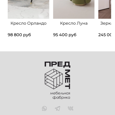
Кресло Орландо
Кресло Луна
Зерка
98 800 руб
95 400 руб
245 000