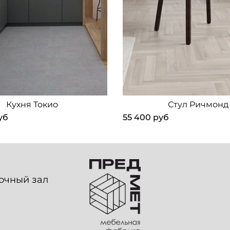
Кухня Токио
Стул Ричмонд
уб
55 400 руб
вочный зал