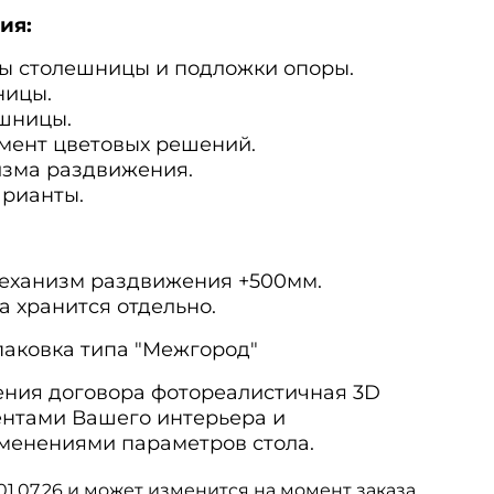
ия:
ы столешницы и подложки опоры.
ницы.
шницы.
мент цветовых решений.
изма раздвижения.
рианты.
ханизм раздвижения +500мм.
 хранится отдельно.
ковка типа "Межгород"
ения договора фотореалистичная 3D
ентами Вашего интерьера и
менениями параметров стола.
01.07.26 и может изменится на момент заказа.