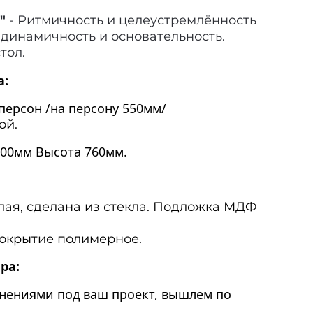
"
- Ритмичность и целеустремлённость
динамичность и основательность.
тол.
а:
 персон /на персону 550мм/
ой.
400мм Высота 760мм.
лая, сделана из стекла. Подложка МДФ
покрытие полимерное.
ра:
енениями под ваш проект, вышлем по