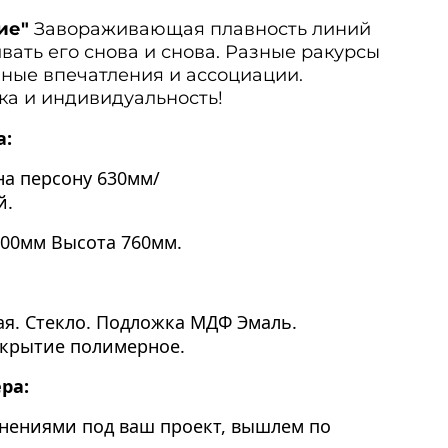
ие"
Завораживающая плавность линий
вать его снова и снова. Разные ракурсы
ные впечатления и ассоциации.
ка и индивидуальность!
а:
/на персону 630мм/
й.
200мм Высота 760мм.
ая. Стекло. Подложка МДФ Эмаль.
окрытие полимерное.
ера:
енениями под ваш проект, вышлем по