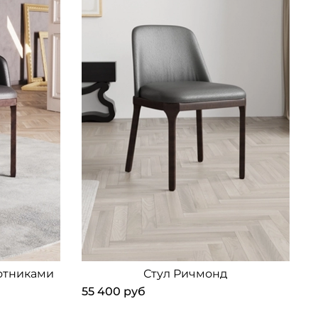
отниками
Стул Ричмонд
55 400 руб
6