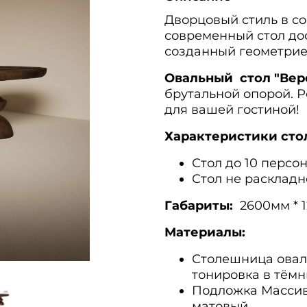
Дворцовый стиль в с
современный стол до
созданный геометрие
Овальный стол "Вер
брутальной опорой. 
для вашей гостиной!
Характеристики сто
Стол до 10 персо
Стол не раскладн
Габариты:
260
0мм * 
Материалы:
Столешница оваль
тонировка в тёмн
Подложка Массив 
матовый.