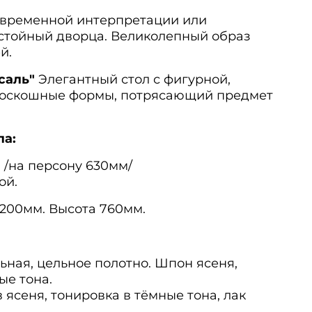
овременной интерпретации или
стойный дворца. Великолепный образ
й.
саль"
Элегантный стол с фигурной,
Роскошные формы, потрясающий предмет
ла:
н /на персону 630мм/
ой.
1200мм. Высота 760мм.
ная, цельное полотно. Шпон ясеня,
ые тона.
ясеня, тонировка в тёмные тона, лак