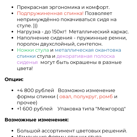
Прекрасная эргономика и комфорт.
Подпружиненная спинка!
Позволяет
непринуждённо покачиваться сидя на
стуле. )))
Нагрузка - до 150кг! Металлический каркас.
Наполнение сидения - пружинные ремни,
поролон двухслойный, синтепон.
Ножки стула
и
металлическая окантовка
спинки
стула и
декоративная полоска
сиденья
могут быть окрашены в разные
цвета!
Опции:
+4 800 рублей Возможно изменение
формы спинки (
овал, полукруг, ромб
и
прочее)
+1 600 рублей Упаковка типа "Межгород"
Возможные изменения:
Большой ассортимент цветовых решений.
Изменение формы спинки стула