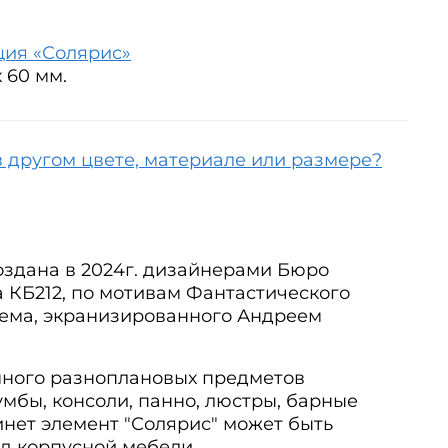
ция «Солярис»
х 60 мм.
в другом цвете, материале или размере?
оздана в 2024г. дизайнерами Бюро
 КБ212, по мотивам Фантастического
ема, экранизированного Андреем
много разноплановых предметов
умбы, консоли, панно, люстры, барные
инет элемент "Солярис" может быть
ад корпусной мебели.