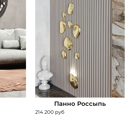
г
Панно Россыпь
214 200 руб
2