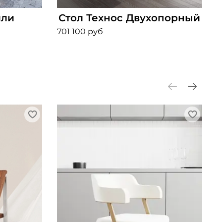
лли
Стол Технос Двухопорный
701 100 руб
3