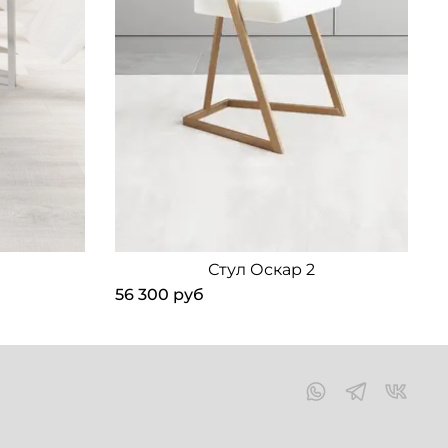
Стул Оскар 2
56 300 руб
5