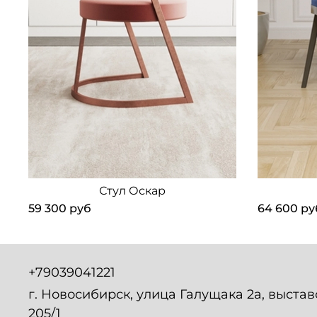
Стул Оскар
59 300 руб
64 600 ру
+79039041221
г. Новосибирск, улица Галущака 2а, выста
205/1