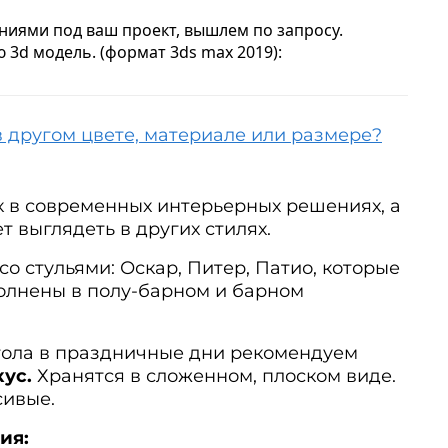
ниями под ваш проект, вышлем по запросу.
 3d модель. (формат 3ds max 2019):
в другом цвете, материале или размере?
к в современных интерьерных решениях, а
т выглядеть в других стилях.
со стульями: Оскар, Питер, Патио, которые
полнены в полу-барном и барном
тола в праздничные дни рекомендуем
ус.
Хранятся в сложенном, плоском виде.
сивые.
ия: