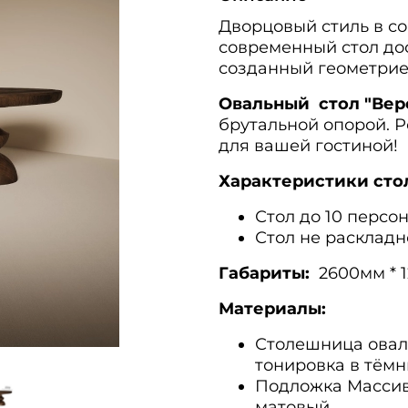
Дворцовый стиль в с
современный стол до
созданный геометрие
Овальный стол "Вер
брутальной опорой. 
для вашей гостиной!
Характеристики сто
Стол до 10 персо
Стол не раскладн
Габариты:
260
0мм * 
Материалы:
Столешница оваль
тонировка в тёмн
Подложка Массив 
матовый.