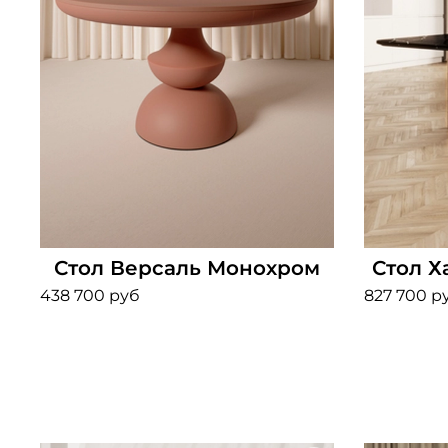
Стол Версаль Монохром
Стол Х
438 700 руб
827 700 р