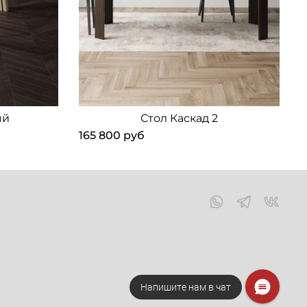
ый
Стол Каскад 2
165 800 руб
6
Напишите нам в чат