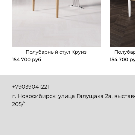
Полубарный стул Круиз
Полубар
154 700 руб
154 700 р
+79039041221
г. Новосибирск, улица Галущака 2а, выста
205/1