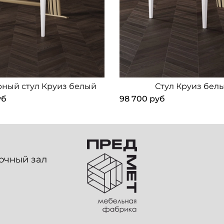
ный стул Круиз белый
Стул Круиз бел
уб
98 700 руб
вочный зал