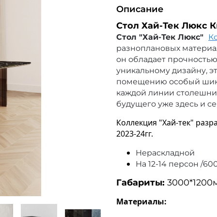
Описание
Стол Хай-Тек Люкс 
Стол "Хай-Тек Люкс"
К
разноплановых материа
он обладает прочностью
уникальному дизайну, э
помещению особый шик.
каждой линии столешни
будущего уже здесь и се
Коллекция "Хай-тек" разр
2023-24гг.
Нераскладной
На 12-14 персон /6
Габариты:
3000*1200
Материалы: