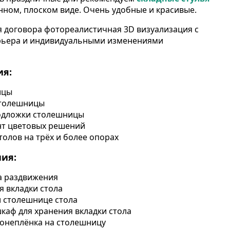
нном, плоском виде. Очень удобные и красивые.
 договора фотореалистичная 3D визуализация с
рьера и индивидуальными изменениями
я:
ицы
столешницы
одложки столешницы
т цветовых решений
олов на трёх и более опорах
ия:
а раздвижения
 вкладки стола
и столешнице стола
каф для хранения вкладки стола
ронеплёнка на столешницу