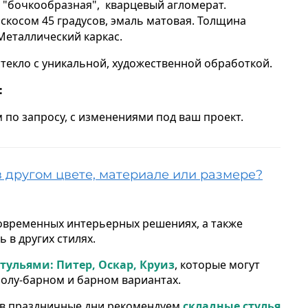
 "бочкообразная", кварцевый агломерат.
скосом 45 градусов, эмаль матовая.
Толщина
Металлический каркас.
текло с уникальной, художественной обработкой.
:
 по запросу, с изменениями под ваш проект.
в другом цвете, материале или размере?
современных интерьерных решениях, а также
 в других стилях.
стульями: Питер, Оскар, Круиз
, которые могут
полу-барном и барном вариантах.
 в праздничные дни рекомендуем
складные стулья