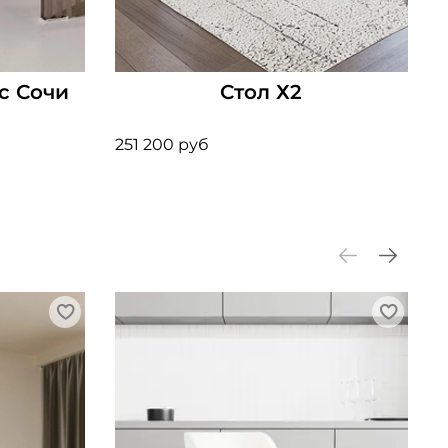
с Сочи
Стол Х2
251 200 руб
3