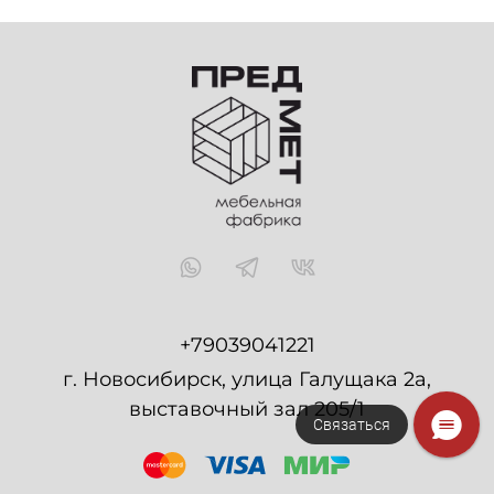
+79039041221
г. Новосибирск, улица Галущака 2а,
выставочный зал 205/1
Связаться