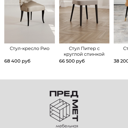
Стул-кресло Рио
Стул Питер с
С
круглой спинкой
68 400 руб
66 500 руб
38 20