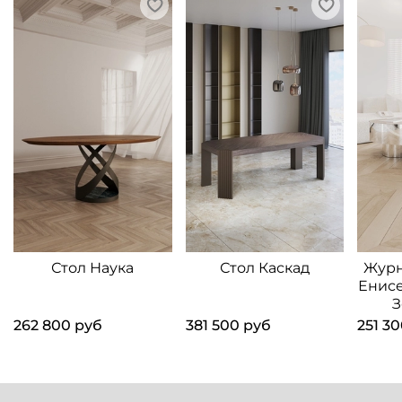
Стол Наука
Стол Каскад
Журн
Енис
З
262 800 руб
381 500 руб
251 3