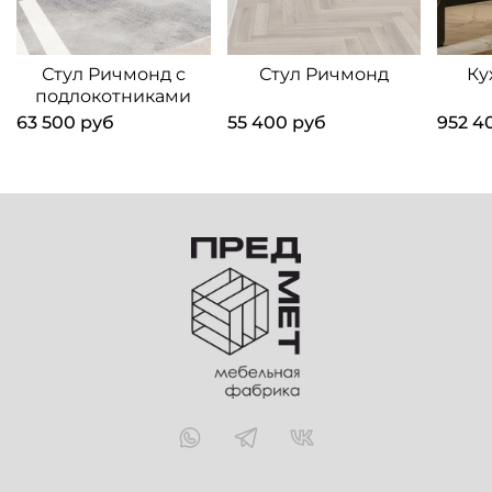
Стул Ричмонд с
Стул Ричмонд
Ку
подлокотниками
63 500 руб
55 400 руб
952 4