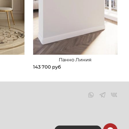
Панно Линия
143 700 руб
1