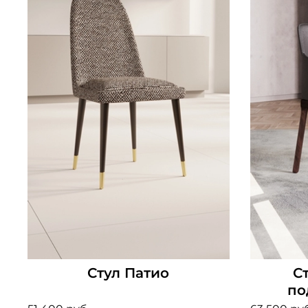
Стул Патио
С
по