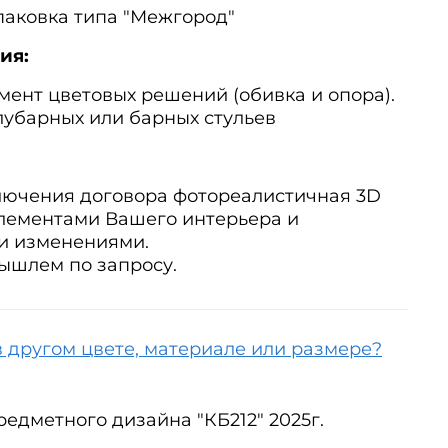
паковка типа "Межгород"
ия:
ент цветовых решений (обивка и опора).
лубарных или барных стульев
ключения договора фотореалистичная 3D
элементами Вашего интерьера и
и изменениями.
вышлем по запросу.
в другом цвете, материале или размере?
едметного дизайна "КБ212" 2025г.