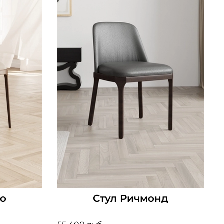
мо
Стул Ричмонд