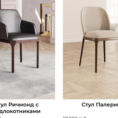
тул Ричмонд с
Стул Палер
длокотниками