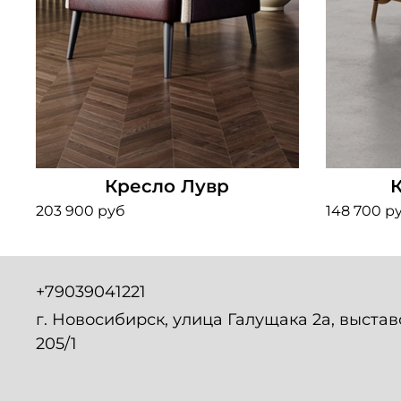
Кресло Лувр
203 900 руб
148 700 р
+79039041221
г. Новосибирск, улица Галущака 2а, выста
205/1