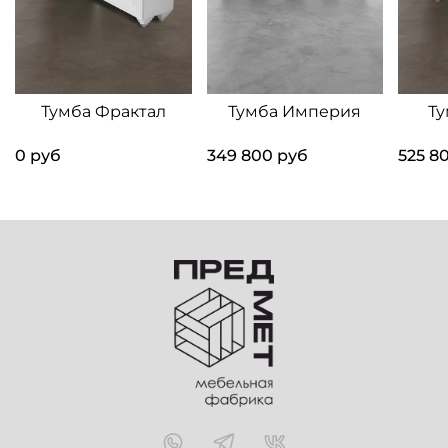
Тумба Фрактал
Тумба Империя
Ту
0 руб
349 800 руб
525 8